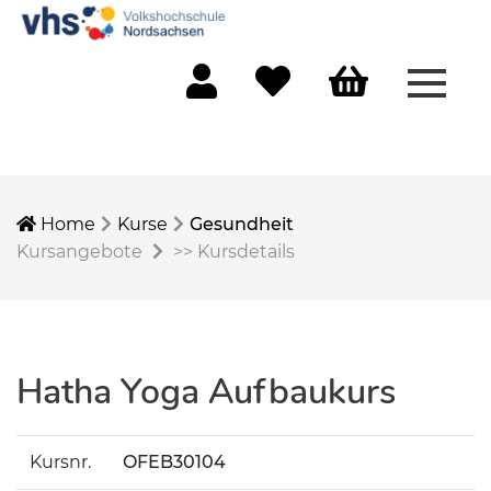
Menü 
Mein Konto
Merkliste
Warenkorb
Home
Kurse
Gesundheit
Kursangebote
>>
Kursdetails
Hatha Yoga Aufbaukurs
Kursnr.
OFEB30104