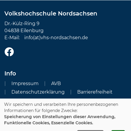
Volkshochschule Nordsachsen
Dr.-Külz-Ring 9
04838 Eilenburg
E-Mail:
info(at)vhs-nordsachsen.de
Info
Impressum
AVB
Datenschutzerklärung
Barrierefreiheit
Wir speichern und verarbeiten Ihre personenbezogenen
Cookie Einstellungen
Informationen für folgende Zwecke:
Speicherung von Einstellungen dieser Anwendung,
Dozenten-Login
Funktionelle Cookies, Essenzielle Cookies.
WIDERRUFSFORMULAR