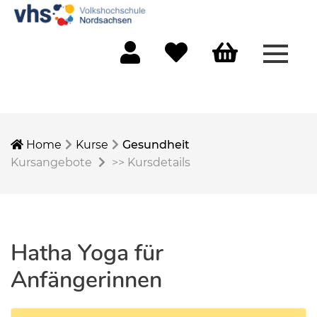
Menü 
Mein Konto
Merkliste
Warenkorb
Home
Kurse
Gesundheit
Kursangebote
>>
Kursdetails
Hatha Yoga für
Anfängerinnen