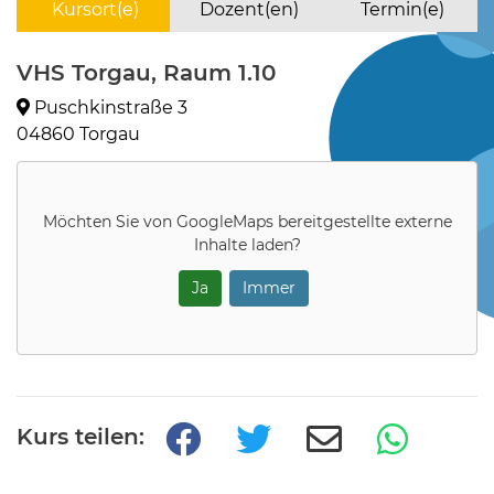
Kursort(e)
Dozent(en)
Termin(e)
VHS Torgau, Raum 1.10
Puschkinstraße 3
04860 Torgau
Möchten Sie von
GoogleMaps
bereitgestellte externe
Inhalte laden?
Ja
Immer
Kurs teilen: