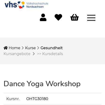
Menü 
Mein Konto
Merkliste
Warenkorb
Home
Kurse
Gesundheit
Kursangebote
>>
Kursdetails
Dance Yoga Workshop
Kursnr.
OHTG30180