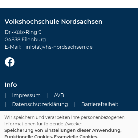
Volkshochschule Nordsachsen
Dr.-Külz-Ring 9
04838 Eilenburg
E-Mail:
info(at)vhs-nordsachsen.de
Info
Impressum
AVB
Datenschutzerklärung
Barrierefreiheit
Wir speichern und verarbeiten Ihre personenbezogenen
Cookie Einstellungen
Informationen für folgende Zwecke:
Speicherung von Einstellungen dieser Anwendung,
Dozenten-Login
Funktionelle Cookies, Essenzielle Cookies.