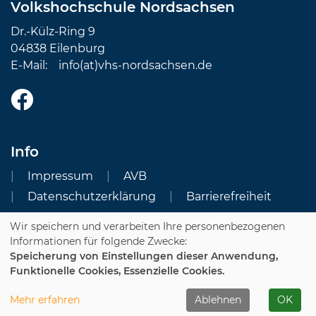
Volkshochschule Nordsachsen
Dr.-Külz-Ring 9
04838 Eilenburg
E-Mail:
info(at)vhs-nordsachsen.de
Info
Impressum
AVB
Datenschutzerklärung
Barrierefreiheit
Wir speichern und verarbeiten Ihre personenbezogenen
Cookie Einstellungen
Informationen für folgende Zwecke:
Speicherung von Einstellungen dieser Anwendung,
Dozenten-Login
Funktionelle Cookies, Essenzielle Cookies.
WIDERRUFSFORMULAR
Mehr erfahren
Ablehnen
OK