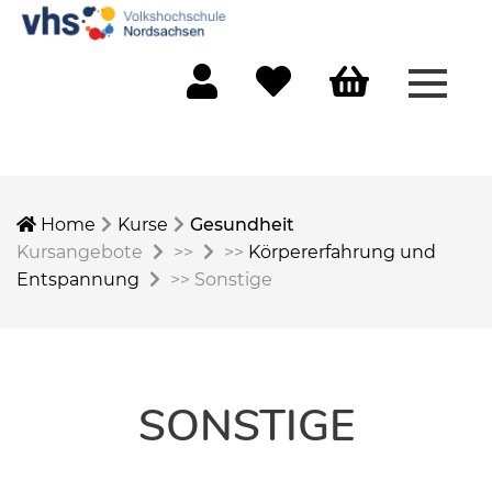
Menü 
Mein Konto
Merkliste
Warenkorb
Home
Kurse
Gesundheit
Kursangebote
>>
>>
Körpererfahrung und
Entspannung
>>
Sonstige
SONSTIGE