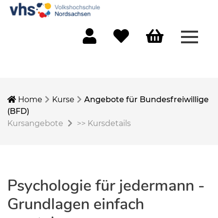
Menü 
Mein Konto
Merkliste
Warenkorb
Home
Kurse
Angebote für Bundesfreiwillige
(BFD)
Kursangebote
>>
Kursdetails
Psychologie für jedermann -
Grundlagen einfach