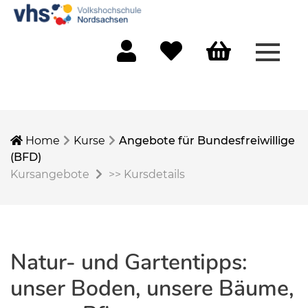
Menü 
Mein Konto
Merkliste
Warenkorb
Home
Kurse
Angebote für Bundesfreiwillige
(BFD)
Kursangebote
>>
Kursdetails
Natur- und Gartentipps:
unser Boden, unsere Bäume,