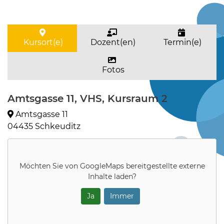
Kursort(e)
Dozent(en)
Termin(e)
Fotos
Amtsgasse 11, VHS, Kursraum 2
Amtsgasse 11
04435 Schkeuditz
Möchten Sie von
GoogleMaps
bereitgestellte externe
Inhalte laden?
Ja
Immer