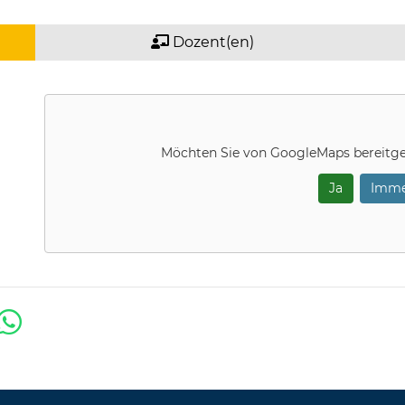
Dozent(en)
Möchten Sie von
GoogleMaps
bereitge
Ja
Imme