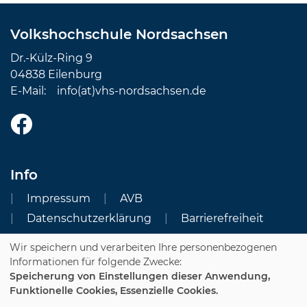
Volkshochschule Nordsachsen
Dr.-Külz-Ring 9
04838 Eilenburg
E-Mail:
info(at)vhs-nordsachsen.de
Info
Impressum
AVB
Datenschutzerklärung
Barrierefreiheit
Wir speichern und verarbeiten Ihre personenbezogenen
Cookie Einstellungen
Informationen für folgende Zwecke:
Speicherung von Einstellungen dieser Anwendung,
Dozenten-Login
Funktionelle Cookies, Essenzielle Cookies.