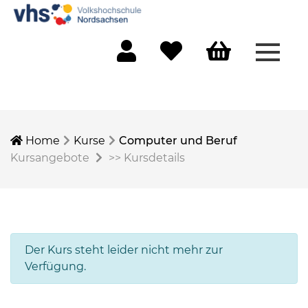
Menü 
Mein Konto
Merkliste
Warenkorb
Home
Kurse
Computer und Beruf
Kursangebote
>>
Kursdetails
Der Kurs steht leider nicht mehr zur
Verfügung.