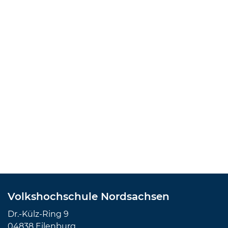
Volkshochschule Nordsachsen
Dr.-Külz-Ring 9
04838 Eilenburg