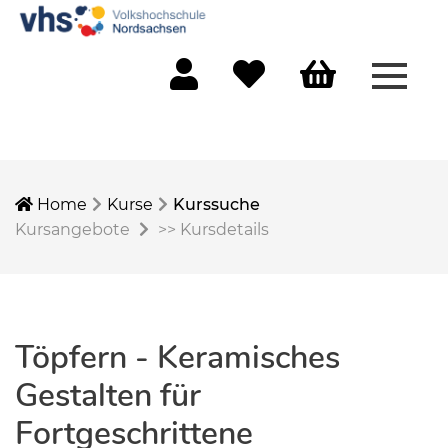
Menü 
Mein Konto
Merkliste
Warenkorb
Home
Kurse
Kurssuche
Kursangebote
>>
Kursdetails
Töpfern - Keramisches
Gestalten für
Fortgeschrittene