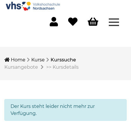
Menü 
Mein Konto
Merkliste
Warenkorb
Home
Kurse
Kurssuche
Kursangebote
>>
Kursdetails
Der Kurs steht leider nicht mehr zur
Verfügung.