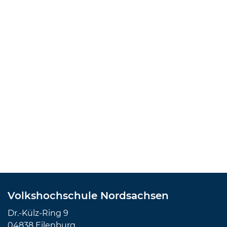
Volkshochschule Nordsachsen
Dr.-Külz-Ring 9
04838 Eilenburg