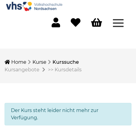
Menü 
Mein Konto
Merkliste
Warenkorb
Home
Kurse
Kurssuche
Kursangebote
>>
Kursdetails
Der Kurs steht leider nicht mehr zur
Verfügung.