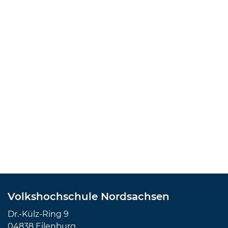
Volkshochschule Nordsachsen
Dr.-Külz-Ring 9
04838 Eilenburg