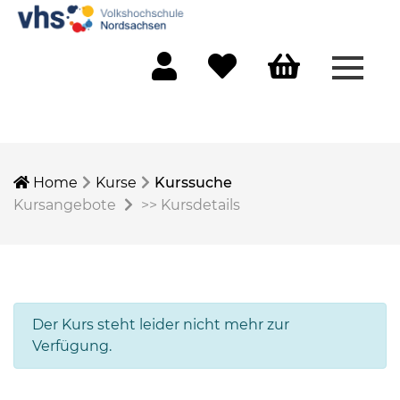
Menü 
Mein Konto
Merkliste
Warenkorb
Home
Kurse
Kurssuche
Kursangebote
>>
Kursdetails
Der Kurs steht leider nicht mehr zur
Verfügung.