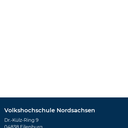
Volkshochschule Nordsachsen
Dr.-Külz-Ring 9
04838 Eilenburg