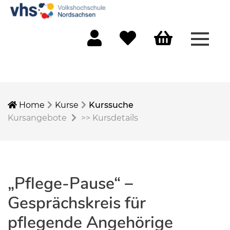
Menü 
Mein Konto
Merkliste
Warenkorb
Home
Kurse
Kurssuche
Kursangebote
>>
Kursdetails
„Pflege-Pause“ –
Gesprächskreis für
pflegende Angehörige