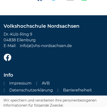
Volkshochschule Nordsachsen
Dr.-Külz-Ring 9
04838 Eilenburg
E-Mail:
info(at)vhs-nordsachsen.de
Info
Impressum
AVB
Datenschutzerklärung
Barrierefreiheit
Wir speichern und verarbeiten Ihre personenbezogenen
Cookie Einstellungen
Informationen für folgende Zwecke: