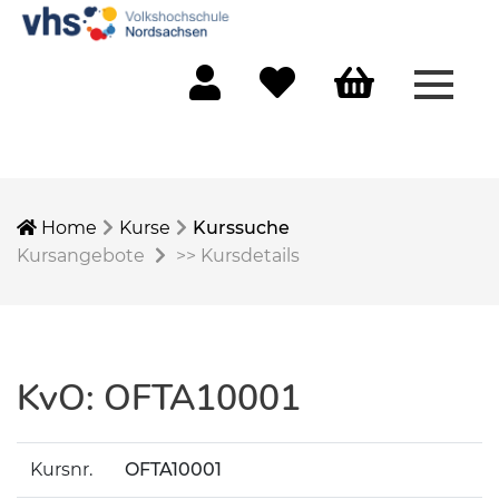
Menü 
Mein Konto
Merkliste
Warenkorb
Home
Kurse
Kurssuche
Kursangebote
>>
Kursdetails
KvO: OFTA10001
Kursnr.
OFTA10001