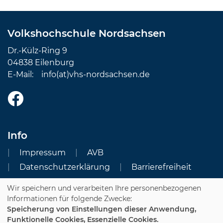
Volkshochschule Nordsachsen
Dr.-Külz-Ring 9
04838 Eilenburg
E-Mail:
info(at)vhs-nordsachsen.de
Info
Impressum
AVB
Datenschutzerklärung
Barrierefreiheit
Wir speichern und verarbeiten Ihre personenbezogenen
Cookie Einstellungen
Informationen für folgende Zwecke:
Speicherung von Einstellungen dieser Anwendung,
Dozenten-Login
Funktionelle Cookies, Essenzielle Cookies.