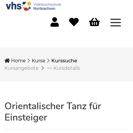
Menü 
Mein Konto
Merkliste
Warenkorb
Home
Kurse
Kurssuche
Kursangebote
>>
Kursdetails
Orientalischer Tanz für
Einsteiger