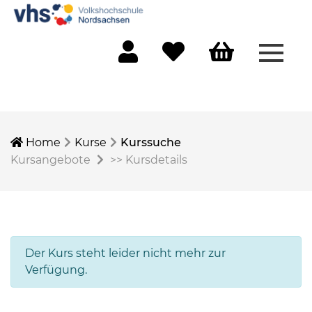
Menü 
Mein Konto
Merkliste
Warenkorb
Home
Kurse
Kurssuche
Kursangebote
>>
Kursdetails
Der Kurs steht leider nicht mehr zur
Verfügung.