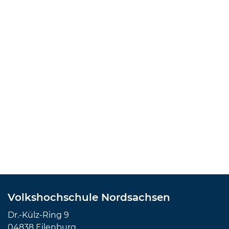
Volkshochschule Nordsachsen
Dr.-Külz-Ring 9
04838 Eilenburg