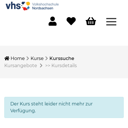
Menü 
Mein Konto
Merkliste
Warenkorb
Home
Kurse
Kurssuche
Kursangebote
>>
Kursdetails
Der Kurs steht leider nicht mehr zur
Verfügung.