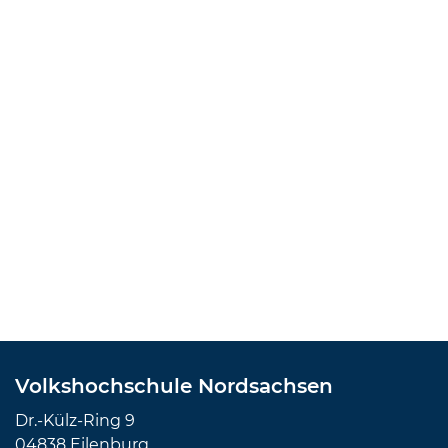
Volkshochschule Nordsachsen
Dr.-Külz-Ring 9
04838 Eilenburg