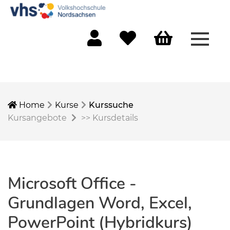
Menü 
Mein Konto
Merkliste
Warenkorb
Home
Kurse
Kurssuche
Kursangebote
>>
Kursdetails
Microsoft Office -
Grundlagen Word, Excel,
PowerPoint (Hybridkurs)