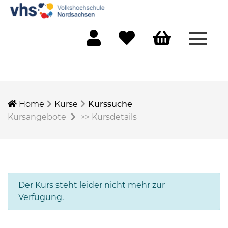
Menü 
Mein Konto
Merkliste
Warenkorb
Home
Kurse
Kurssuche
Kursangebote
>>
Kursdetails
Der Kurs steht leider nicht mehr zur
Verfügung.