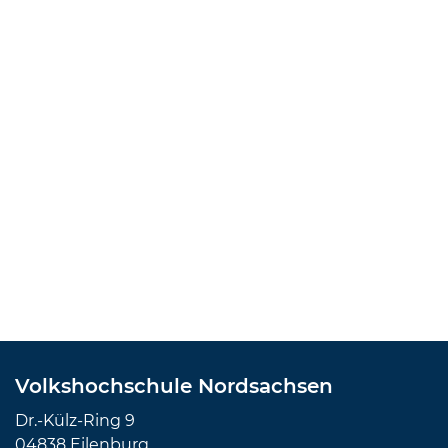
Volkshochschule Nordsachsen
Dr.-Külz-Ring 9
04838 Eilenburg