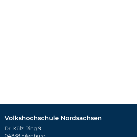
Volkshochschule Nordsachsen
Dr.-Külz-Ring 9
04838 Eilenburg