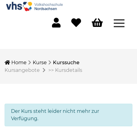
Menü 
Mein Konto
Merkliste
Warenkorb
Home
Kurse
Kurssuche
Kursangebote
>>
Kursdetails
Der Kurs steht leider nicht mehr zur
Verfügung.