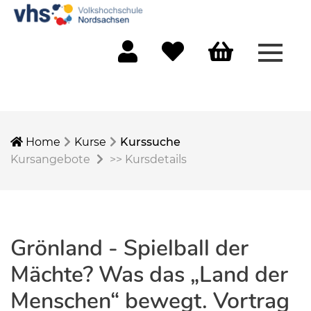
Menü 
Mein Konto
Merkliste
Warenkorb
Home
Kurse
Kurssuche
Kursangebote
>>
Kursdetails
Grönland - Spielball der
Mächte? Was das „Land der
Menschen“ bewegt. Vortrag