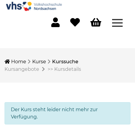
Menü 
Mein Konto
Merkliste
Warenkorb
Home
Kurse
Kurssuche
Kursangebote
>>
Kursdetails
Der Kurs steht leider nicht mehr zur
Verfügung.