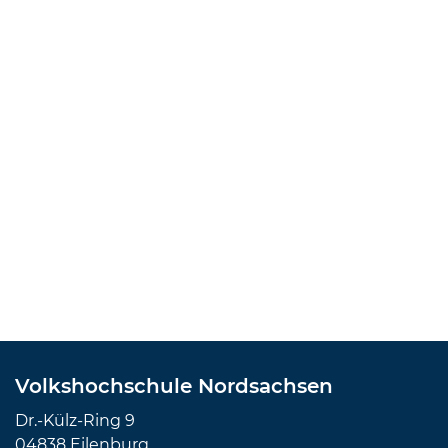
Volkshochschule Nordsachsen
Dr.-Külz-Ring 9
04838 Eilenburg