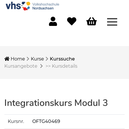
Menü 
Mein Konto
Merkliste
Warenkorb
Home
Kurse
Kurssuche
Kursangebote
>>
Kursdetails
Integrationskurs Modul 3
Kursnr.
OFTG40469