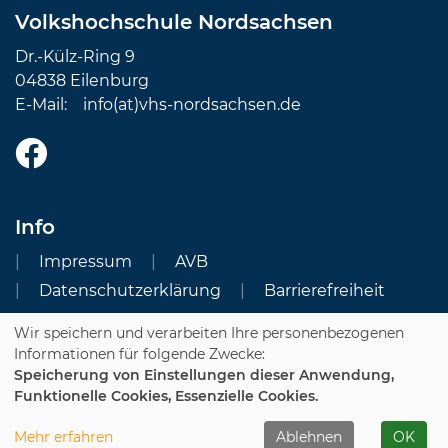
Volkshochschule Nordsachsen
Dr.-Külz-Ring 9
04838 Eilenburg
E-Mail:
info(at)vhs-nordsachsen.de
Info
Impressum
AVB
Datenschutzerklärung
Barrierefreiheit
Wir speichern und verarbeiten Ihre personenbezogenen
Cookie Einstellungen
Informationen für folgende Zwecke:
Speicherung von Einstellungen dieser Anwendung,
Dozenten-Login
Funktionelle Cookies, Essenzielle Cookies.
WIDERRUFSFORMULAR
Mehr erfahren
Ablehnen
OK