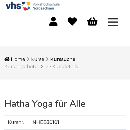
Menü 
Mein Konto
Merkliste
Warenkorb
Home
Kurse
Kurssuche
Kursangebote
>>
Kursdetails
Hatha Yoga für Alle
Kursnr.
NHEB30101