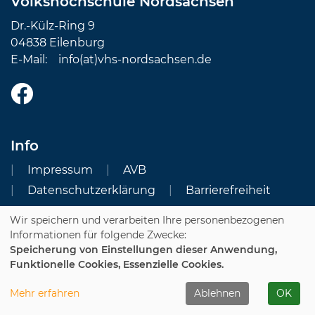
Volkshochschule Nordsachsen
Dr.-Külz-Ring 9
04838 Eilenburg
E-Mail:
info(at)vhs-nordsachsen.de
Info
Impressum
AVB
Datenschutzerklärung
Barrierefreiheit
Wir speichern und verarbeiten Ihre personenbezogenen
Cookie Einstellungen
Informationen für folgende Zwecke:
Speicherung von Einstellungen dieser Anwendung,
Dozenten-Login
Funktionelle Cookies, Essenzielle Cookies.
WIDERRUFSFORMULAR
Mehr erfahren
Ablehnen
OK