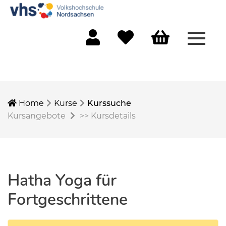
Menü 
Mein Konto
Merkliste
Warenkorb
Home
Kurse
Kurssuche
Kursangebote
>>
Kursdetails
Hatha Yoga für
Fortgeschrittene