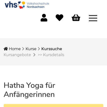
Menü 
Mein Konto
Merkliste
Warenkorb
Home
Kurse
Kurssuche
Kursangebote
>>
Kursdetails
Hatha Yoga für
Anfängerinnen