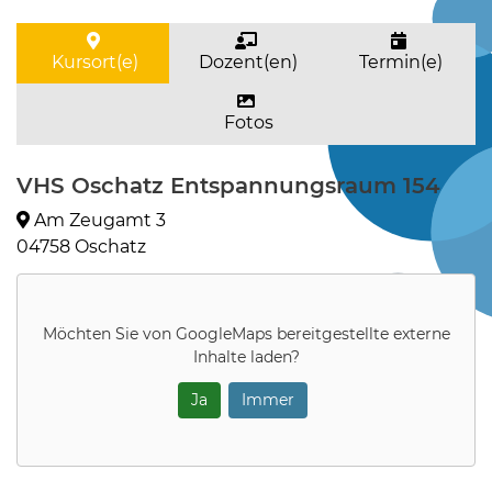
Kursort(e)
Dozent(en)
Termin(e)
Fotos
VHS Oschatz Entspannungsraum 154
Am Zeugamt 3
04758 Oschatz
Möchten Sie von
GoogleMaps
bereitgestellte externe
Inhalte laden?
Ja
Immer