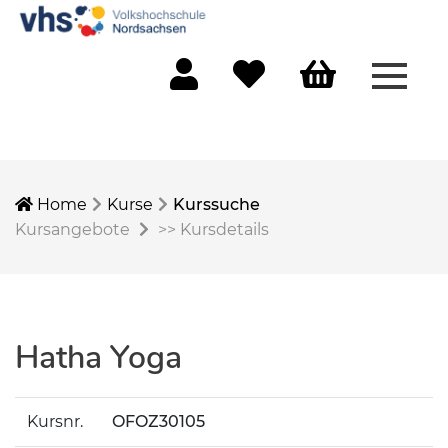
Menü 
Mein Konto
Merkliste
Warenkorb
Home
Kurse
Kurssuche
Kursangebote
>>
Kursdetails
Hatha Yoga
Kursnr.
OFOZ30105