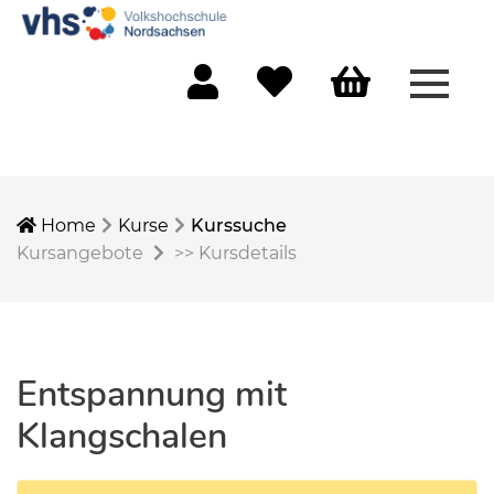
Menü 
Mein Konto
Merkliste
Warenkorb
Home
Kurse
Kurssuche
Kursangebote
>>
Kursdetails
Entspannung mit
Klangschalen