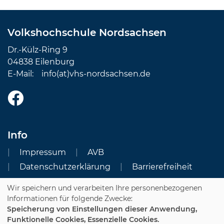
Volkshochschule Nordsachsen
Dr.-Külz-Ring 9
04838 Eilenburg
E-Mail:
info(at)vhs-nordsachsen.de
Info
Impressum
AVB
Datenschutzerklärung
Barrierefreiheit
Wir speichern und verarbeiten Ihre personenbezogenen
Cookie Einstellungen
Informationen für folgende Zwecke:
Speicherung von Einstellungen dieser Anwendung,
Dozenten-Login
Funktionelle Cookies, Essenzielle Cookies.