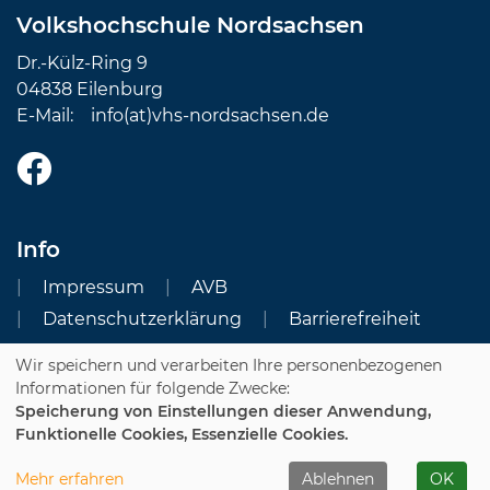
Volkshochschule Nordsachsen
Dr.-Külz-Ring 9
04838 Eilenburg
E-Mail:
info(at)vhs-nordsachsen.de
Info
Impressum
AVB
Datenschutzerklärung
Barrierefreiheit
Wir speichern und verarbeiten Ihre personenbezogenen
Cookie Einstellungen
Informationen für folgende Zwecke:
Speicherung von Einstellungen dieser Anwendung,
Dozenten-Login
Funktionelle Cookies, Essenzielle Cookies.
WIDERRUFSFORMULAR
Mehr erfahren
Ablehnen
OK