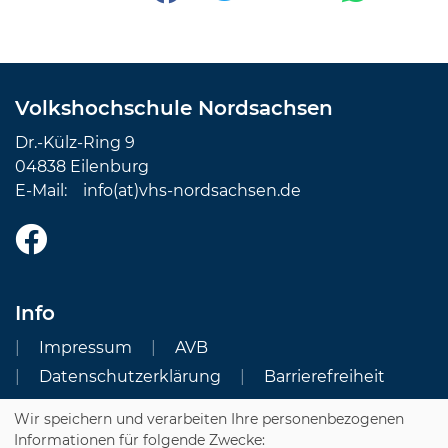
Volkshochschule Nordsachsen
Dr.-Külz-Ring 9
04838 Eilenburg
E-Mail:
info(at)vhs-nordsachsen.de
Info
Impressum
AVB
Datenschutzerklärung
Barrierefreiheit
Wir speichern und verarbeiten Ihre personenbezogenen
Cookie Einstellungen
Informationen für folgende Zwecke: