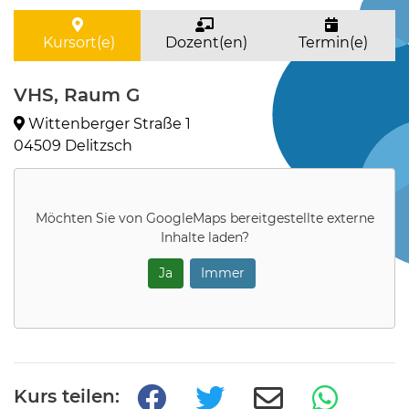
Kursort(e)
Dozent(en)
Termin(e)
VHS, Raum G
Wittenberger Straße 1
04509 Delitzsch
Möchten Sie von
GoogleMaps
bereitgestellte externe
Inhalte laden?
Ja
Immer
Kurs teilen: