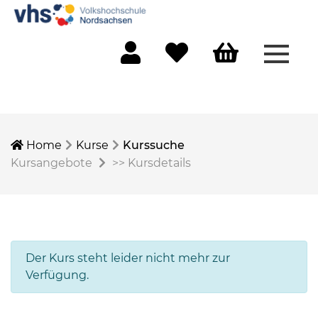
Menü 
Mein Konto
Merkliste
Warenkorb
Home
Kurse
Kurssuche
Kursangebote
>>
Kursdetails
Der Kurs steht leider nicht mehr zur
Verfügung.