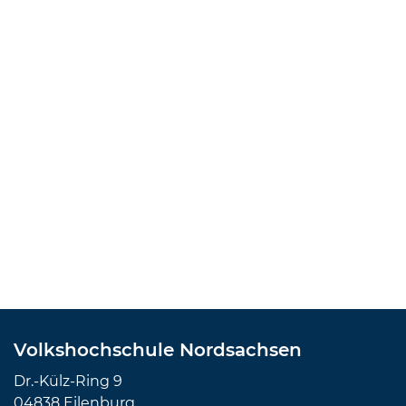
Volkshochschule Nordsachsen
Dr.-Külz-Ring 9
04838 Eilenburg