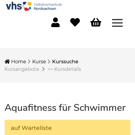
Menü 
Mein Konto
Merkliste
Warenkorb
Home
Kurse
Kurssuche
Kursangebote
>>
Kursdetails
Aquafitness für Schwimmer
auf Warteliste