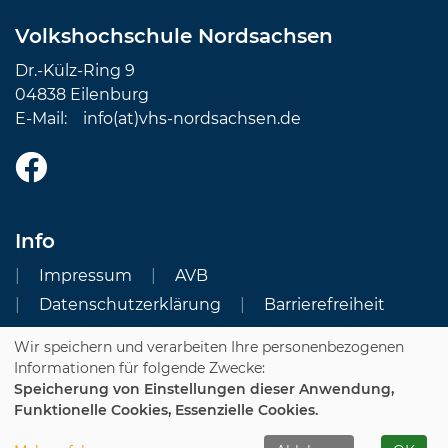
Volkshochschule Nordsachsen
Dr.-Külz-Ring 9
04838 Eilenburg
E-Mail:
info(at)vhs-nordsachsen.de
Info
Impressum
AVB
Datenschutzerklärung
Barrierefreiheit
Wir speichern und verarbeiten Ihre personenbezogenen
Cookie Einstellungen
Informationen für folgende Zwecke:
Speicherung von Einstellungen dieser Anwendung,
Dozenten-Login
Funktionelle Cookies, Essenzielle Cookies.
WIDERRUFSFORMULAR