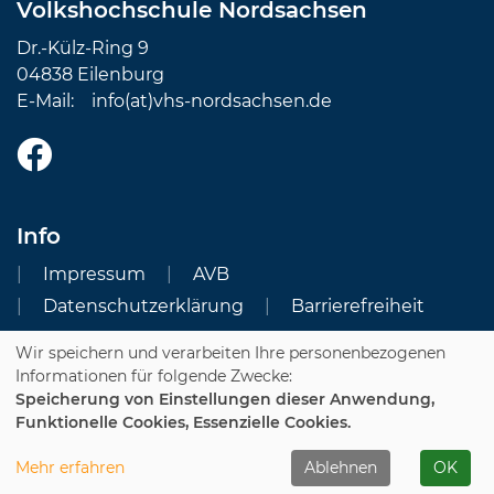
Volkshochschule Nordsachsen
Dr.-Külz-Ring 9
04838 Eilenburg
E-Mail:
info(at)vhs-nordsachsen.de
Info
Impressum
AVB
Datenschutzerklärung
Barrierefreiheit
Wir speichern und verarbeiten Ihre personenbezogenen
Cookie Einstellungen
Informationen für folgende Zwecke:
Speicherung von Einstellungen dieser Anwendung,
Dozenten-Login
Funktionelle Cookies, Essenzielle Cookies.
WIDERRUFSFORMULAR
Mehr erfahren
Ablehnen
OK