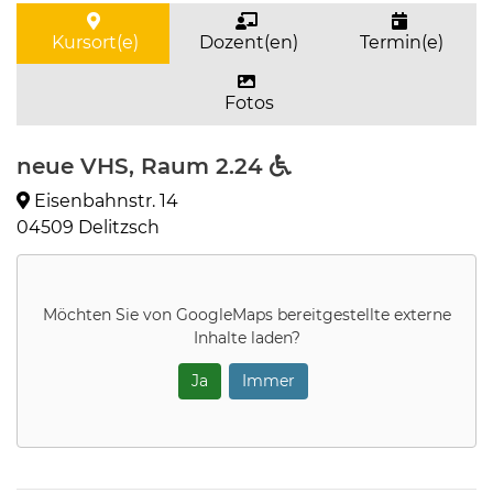
Kursort(e)
Dozent(en)
Termin(e)
Fotos
neue VHS, Raum 2.24
Eisenbahnstr. 14
04509 Delitzsch
Möchten Sie von
GoogleMaps
bereitgestellte externe
Inhalte laden?
Ja
Immer