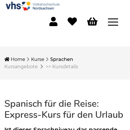
Menü 
Mein Konto
Merkliste
Warenkorb
Home
Kurse
Sprachen
Kursangebote
>>
Kursdetails
Spanisch für die Reise:
Express-Kurs für den Urlaub
Ist dieses Sprachniveau das passende