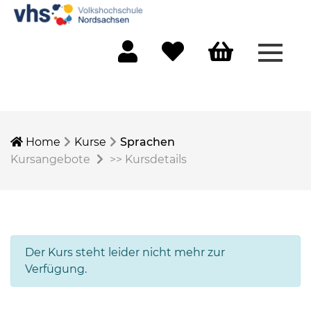
Menü 
Mein Konto
Merkliste
Warenkorb
Home
Kurse
Sprachen
Kursangebote
>>
Kursdetails
Der Kurs steht leider nicht mehr zur
Verfügung.