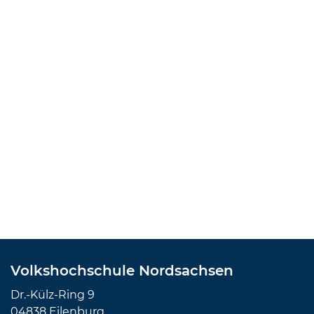
Volkshochschule Nordsachsen
Dr.-Külz-Ring 9
04838 Eilenburg