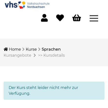
Menü 
Mein Konto
Merkliste
Warenkorb
Home
Kurse
Sprachen
Kursangebote
>>
Kursdetails
Der Kurs steht leider nicht mehr zur
Verfügung.