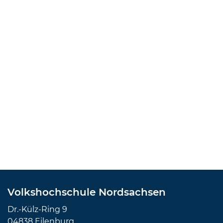
Volkshochschule Nordsachsen
Dr.-Külz-Ring 9
04838 Eilenburg