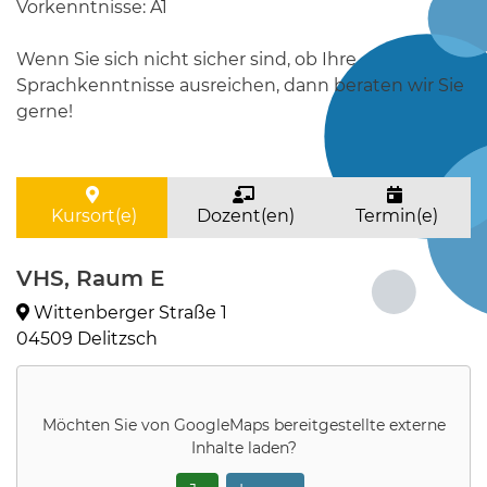
Vorkenntnisse: A1
Wenn Sie sich nicht sicher sind, ob Ihre
Sprachkenntnisse ausreichen, dann beraten wir Sie
gerne!
Kursort(e)
Dozent(en)
Termin(e)
VHS, Raum E
Wittenberger Straße 1
04509 Delitzsch
Möchten Sie von
GoogleMaps
bereitgestellte externe
Inhalte laden?