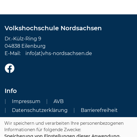
Volkshochschule Nordsachsen
Dr.-Külz-Ring 9
04838 Eilenburg
E-Mail:
info(at)vhs-nordsachsen.de
Info
Impressum
AVB
Datenschutzerklärung
Barrierefreiheit
Wir speichern und verarbeiten Ihre personenbezogenen
Cookie Einstellungen
Informationen für folgende Zwecke:
Speicherung von Einstellungen dieser Anwendung,
Dozenten-Login