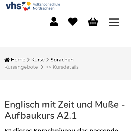
Menü 
Mein Konto
Merkliste
Warenkorb
Home
Kurse
Sprachen
Kursangebote
>>
Kursdetails
Englisch mit Zeit und Muße -
Aufbaukurs A2.1
Ist dieses Sprachniveau das passende