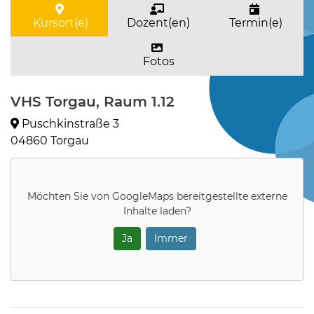
Kursort(e)
Dozent(en)
Termin(e)
Fotos
VHS Torgau, Raum 1.12
Puschkinstraße 3
04860 Torgau
Möchten Sie von
GoogleMaps
bereitgestellte externe
Inhalte laden?
Ja
Immer