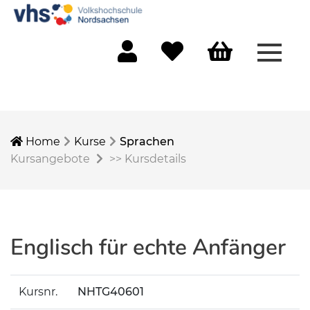
Menü 
Mein Konto
Merkliste
Warenkorb
Home
Kurse
Sprachen
Kursangebote
>>
Kursdetails
Englisch für echte Anfänger
Kursnr.
NHTG40601