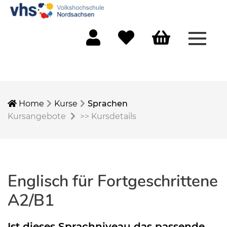
Menü 
Mein Konto
Merkliste
Warenkorb
Home
Kurse
Sprachen
Kursangebote
>>
Kursdetails
Englisch für Fortgeschrittene
A2/B1
Ist dieses Sprachniveau das passende