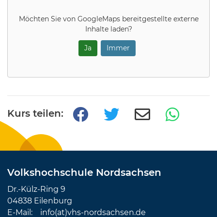
Möchten Sie von
GoogleMaps
bereitgestellte externe
Inhalte laden?
Ja
Immer
Kurs teilen:
Volkshochschule Nordsachsen
Dr.-Külz-Ring 9
04838 Eilenburg
E-Mail:
info(at)vhs-nordsachsen.de