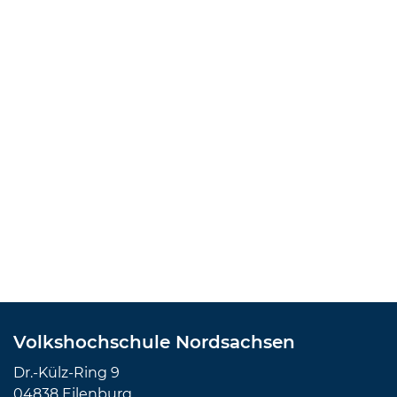
Volkshochschule Nordsachsen
Dr.-Külz-Ring 9
04838 Eilenburg