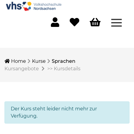
Menü 
Mein Konto
Merkliste
Warenkorb
Home
Kurse
Sprachen
Kursangebote
>>
Kursdetails
Der Kurs steht leider nicht mehr zur
Verfügung.