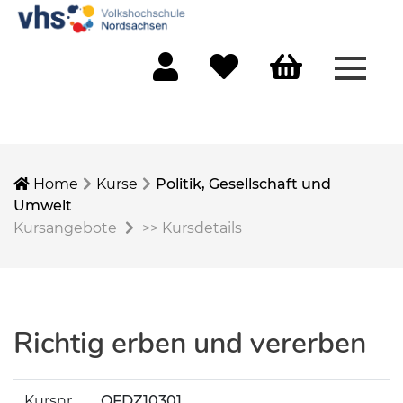
Menü 
Mein Konto
Merkliste
Warenkorb
Home
Kurse
Politik, Gesellschaft und
Umwelt
Kursangebote
>>
Kursdetails
Richtig erben und vererben
Kursnr.
OFDZ10301