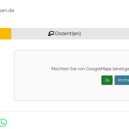
sen.de
Dozent(en)
Möchten Sie von
GoogleMaps
bereitge
Ja
Imme