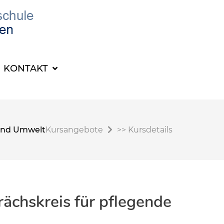
KONTAKT
t und Umwelt
Kursangebote
>>
Kursdetails
ächskreis für pflegende