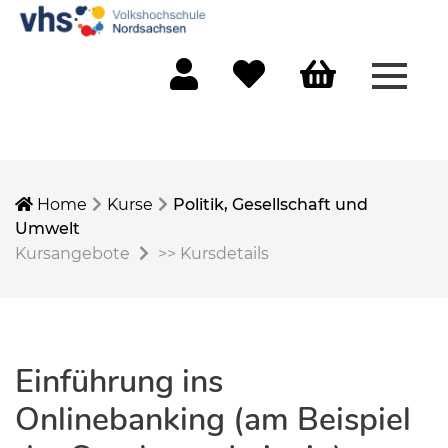
Menü 
Mein Konto
Merkliste
Warenkorb
Home
Kurse
Politik, Gesellschaft und
Umwelt
Kursangebote
>>
Kursdetails
Einführung ins
Onlinebanking (am Beispiel