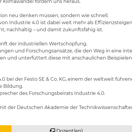
er Klimawandel fordern uns heraus.
ktion neu denken müssen, sondern wie schnell.
 Industrie 4.0 ist dabei weit mehr als Effizienzsteigerun
nt, nachhaltig – und damit zukunftsfähig ist.
kunft der industriellen Wertschöpfung.
egungen und Forschungsansätze, die den Weg in eine int
n und unterfüttert diese mit anschaulichen Beispielen 
e 4.0 bei der Festo SE & Co. KG, einem der weltweit fü
 Bildung.
sprecher des Forschungsbeirats Industrie 4.0.
 mit der Deutschen Akademie der Technikwissenschaften 
Dozent(en)