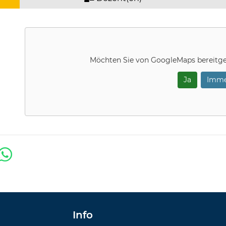
Möchten Sie von
GoogleMaps
bereitge
Ja
Imme
Info