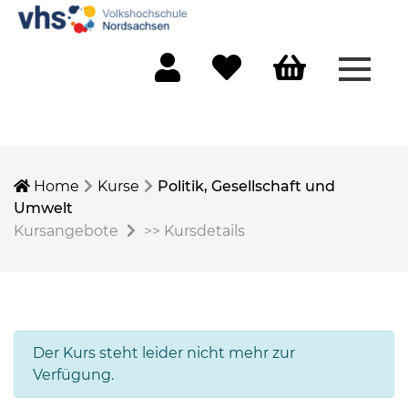
Menü 
Mein Konto
Merkliste
Warenkorb
Home
Kurse
Politik, Gesellschaft und
Umwelt
Kursangebote
>>
Kursdetails
Der Kurs steht leider nicht mehr zur
Verfügung.