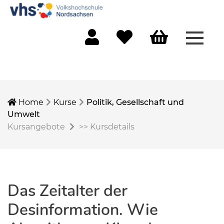
Menü 
Mein Konto
Merkliste
Warenkorb
Home
Kurse
Politik, Gesellschaft und
Umwelt
Kursangebote
>>
Kursdetails
Das Zeitalter der
Desinformation. Wie