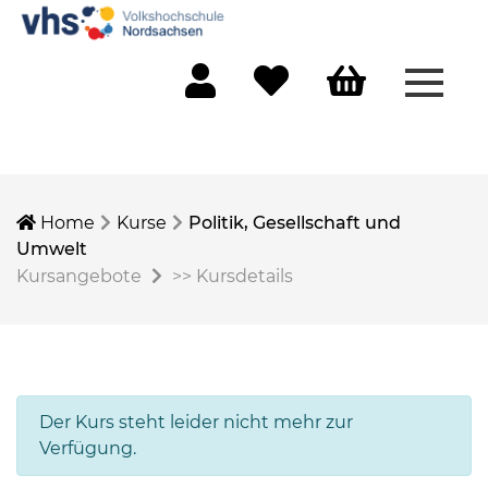
Menü 
Mein Konto
Merkliste
Warenkorb
Home
Kurse
Politik, Gesellschaft und
Umwelt
Kursangebote
>>
Kursdetails
Der Kurs steht leider nicht mehr zur
Verfügung.