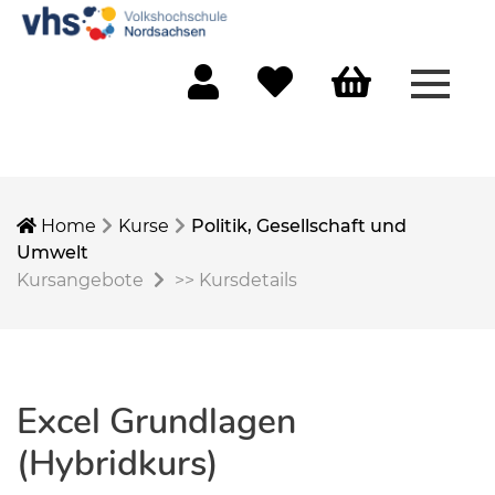
Menü 
Mein Konto
Merkliste
Warenkorb
Home
Kurse
Politik, Gesellschaft und
Umwelt
Kursangebote
>>
Kursdetails
Excel Grundlagen
(Hybridkurs)